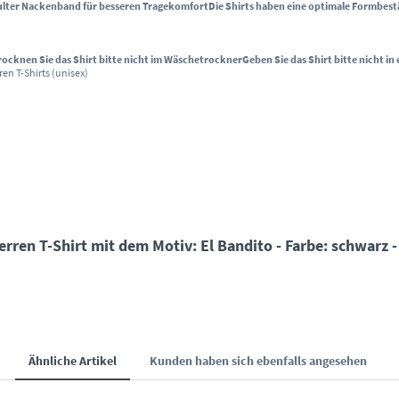
hulter Nackenband für besseren Tragekomfort
Die Shirts haben eine optimale Formbes
rocknen Sie das Shirt bitte nicht im Wäschetrockner
Geben Sie das Shirt bitte nicht i
ren T-Shirts (unisex)
ren T-Shirt mit dem Motiv: El Bandito - Farbe: schwarz - 
Ähnliche Artikel
Kunden haben sich ebenfalls angesehen