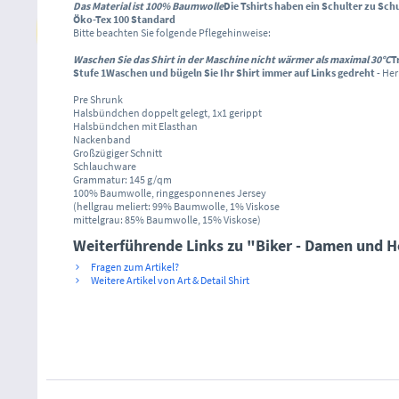
Das Material ist 100% Baumwolle
Die Tshirts haben ein Schulter zu Sc
Öko-Tex 100 Standard
Bitte beachten Sie folgende Pflegehinweise:
Waschen Sie das Shirt in der Maschine nicht wärmer als maximal 30°C
T
Stufe 1
Waschen und bügeln Sie Ihr Shirt immer auf Links gedreht
- Her
Pre Shrunk
Halsbündchen doppelt gelegt, 1x1 gerippt
Halsbündchen mit Elasthan
Nackenband
Großzügiger Schnitt
Schlauchware
Grammatur: 145 g/qm
100% Baumwolle, ringgesponnenes Jersey
(hellgrau meliert: 99% Baumwolle, 1% Viskose
mittelgrau: 85% Baumwolle, 15% Viskose)
Weiterführende Links zu "Biker - Damen und Her
Fragen zum Artikel?
Weitere Artikel von Art & Detail Shirt