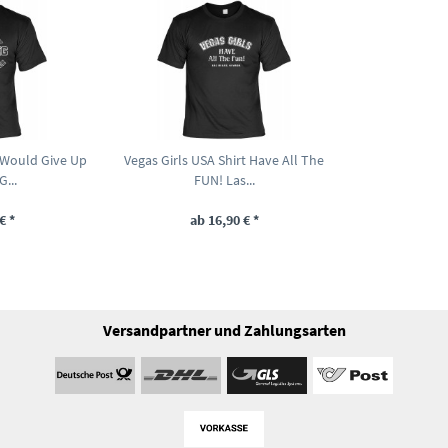
I Would Give Up
Vegas Girls USA Shirt Have All The
...
FUN! Las...
€ *
ab 16,90 € *
Versandpartner und Zahlungsarten