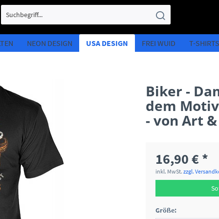
LTEN
NEON DESIGN
USA DESIGN
FREI WUID
T-SHIRT
Biker - Da
dem Motiv:
- von Art &
16,90 € *
inkl. MwSt.
zzgl. Versand
So
Größe: