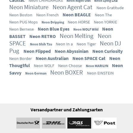
Neon CHIHUAHUAS
Neon Night Owl
Neon Lying LAB
Neon Miniature
Neon Agent Cat
Neon Gratitude
Neon BEAGLE
Neon Boston
Neon French
Neon The
Neon PUG Mops
Neon HORSE
Neon YORKIE
Neon Dripping
Neon Blue Eyes
Neon
Neon Bernese
Neon WOLF Wild
Neon Melting
Neon
BASSET
Neon RETRO
SPACE
Neon DJ
Neon In a
Neon Tiger
Neon Shih Tzu
Pug
Neon Flipped
Neon Abyssinian
Neon Curiosity
Neon Australian
Neon SPACE Cat
Neon
Neon Border
Thougtful
Neon
Neon WOLF
Neon Choose
Neon MARILYN
Neon BOXER
Savvy
Neon EINSTEIN
Neon German
Versandpartner und Zahlungsarten