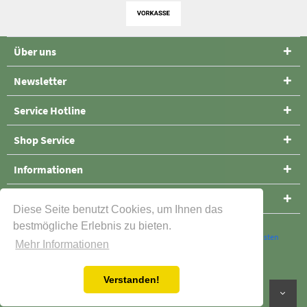
Über uns
Newsletter
Service Hotline
Shop Service
Informationen
Folge uns
Diese Seite benutzt Cookies, um Ihnen das
bestmögliche Erlebnis zu bieten.
* Alle Preise verstehen sich inklusive Mehrwertsteuer und
Versandkosten
Mehr Informationen
Cookie-Einstellungen
Kontakt
Versand und Zahlungsbedingungen
Verstanden!
Widerrufsrecht
Datenschutz
AGB
Impressum
Art&Detail Shirt