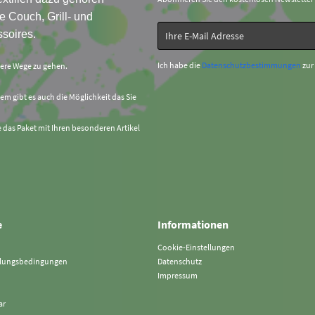
e Couch, Grill- und
soires.
Ich habe die
Datenschutzbestimmungen
zur
sere Wege zu gehen.
em gibt es auch die Möglichkeit das Sie
e das Paket mit Ihren besonderen Artikel
e
Informationen
Cookie-Einstellungen
hlungsbedingungen
Datenschutz
Impressum
ar