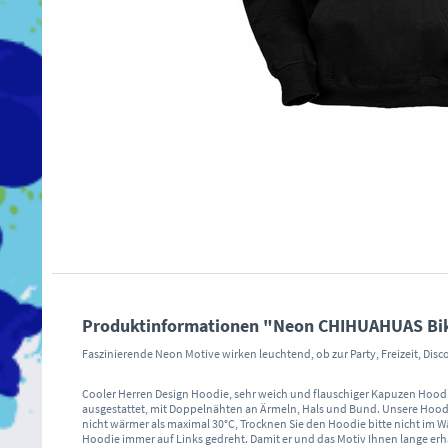
Produktinformationen "Neon CHIHUAHUAS Biker
Faszinierende Neon Motive wirken leuchtend, ob zur Party, Freizeit, Dis
Cooler Herren Design Hoodie, sehr weich und flauschiger Kapuzen Hoodi
ausgestattet, mit Doppelnähten an Ärmeln, Hals und Bund. Unsere Hood
nicht wärmer als maximal 30°C, Trocknen Sie den Hoodie bitte nicht im W
Hoodie immer auf Links gedreht. Damit er und das Motiv Ihnen lange erh