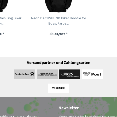
ain Dog Biker
Neon DACHSHUND Biker Hoodie for
...
Boys, Farbe...
€ *
ab 34,90 € *
Versandpartner und Zahlungsarten
Newsletter
xtilien dazu gehören
Abonnieren Sie den kostenlosen Newsletter