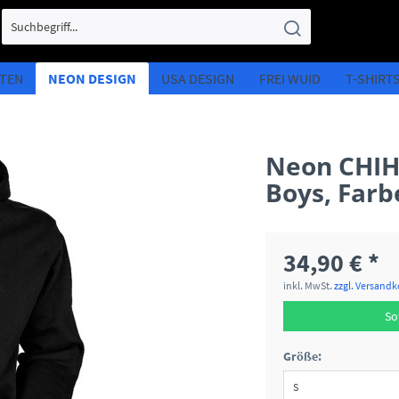
LTEN
NEON DESIGN
USA DESIGN
FREI WUID
T-SHIRT
Neon CHIH
Boys, Farb
34,90 € *
inkl. MwSt.
zzgl. Versand
So
Größe: