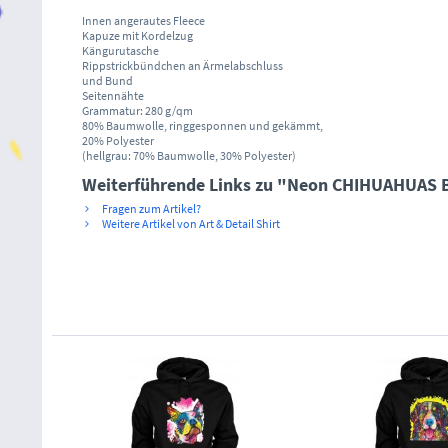
Innen angerautes Fleece
Kapuze mit Kordelzug
Kängurutasche
Rippstrickbündchen an Ärmelabschluss
und Bund
Seitennähte
Grammatur: 280 g/qm
80% Baumwolle, ringgesponnen und gekämmt,
20% Polyester
(hellgrau: 70% Baumwolle, 30% Polyester)
Weiterführende Links zu "Neon CHIHUAHUAS Bik
Fragen zum Artikel?
Weitere Artikel von Art & Detail Shirt