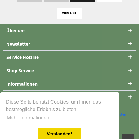
Über uns
Newsletter
Service Hotline
Shop Service
Informationen
Folge uns
Diese Seite benutzt Cookies, um Ihnen das
bestmögliche Erlebnis zu bieten.
* Alle Preise verstehen sich inklusive Mehrwertsteuer und
Versandkosten
Mehr Informationen
Cookie-Einstellungen
Kontakt
Versand und Zahlungsbedingungen
Verstanden!
Widerrufsrecht
Datenschutz
AGB
Impressum