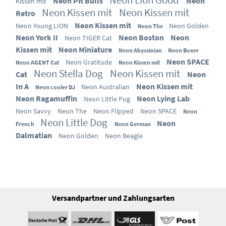
Neon Pit Bulls
Neon
Kissen mit
Neon Kissen mit
Neon Kissen mit
Retro
Neon Kissen mit
Neon Young LION
Neon Golden
Neon The
Neon York II
Neon Boston
Neon
Neon TIGER Cat
Kissen mit
Neon Miniature
Neon Abyssinian
Neon Boxer
Neon SPACE
Neon Gratitude
Neon AGENT Cat
Neon Kissen mit
Neon Stella Dog
Neon Kissen mit
Cat
Neon
In A
Neon Kissen mit
Neon Australian
Neon cooler DJ
Neon Ragamuffin
Neon Lying Lab
Neon Little Pug
Neon Savvy
Neon The
Neon Flipped
Neon SPACE
Neon
Neon Little Dog
Neon
French
Neon German
Dalmatian
Neon Golden
Neon Beagle
Versandpartner und Zahlungsarten