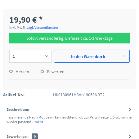
19,90 € *
inkl. MwSt.
zzgl. Versandkosten
Sofort versandfertig, Lieferzeit ca. 1-3 Werktage
In den
Warenkorb
Merken
Bewerten
Artikel-Nr.:
HK0130961M3Ab19053NBT2
Beschreibung
Faszinierende Neon Motive wirken leuchtend, ob zur Party, Freizeit, Disco, immer
wieder passend...
mehr
Bewertungen
0