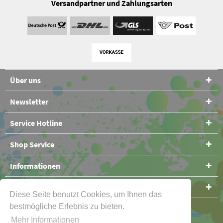
Versandpartner und Zahlungsarten
Über uns
Newsletter
Service Hotline
Shop Service
Informationen
Folge uns
Diese Seite benutzt Cookies, um Ihnen das
bestmögliche Erlebnis zu bieten.
* Alle Preise verstehen sich inklusive Mehrwertsteuer und
Versandkosten
Mehr Informationen