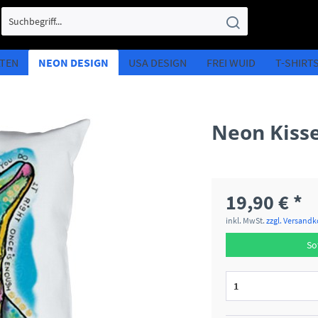
LTEN
NEON DESIGN
USA DESIGN
FREI WUID
T-SHIRT
Neon Kisse
19,90 € *
inkl. MwSt.
zzgl. Versand
So