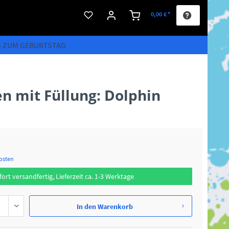
0,00 € *
S ZUM GEBURTSTAG
n mit Füllung: Dolphin
kosten
fort versandfertig, Lieferzeit ca. 1-3 Werktage
In den
Warenkorb