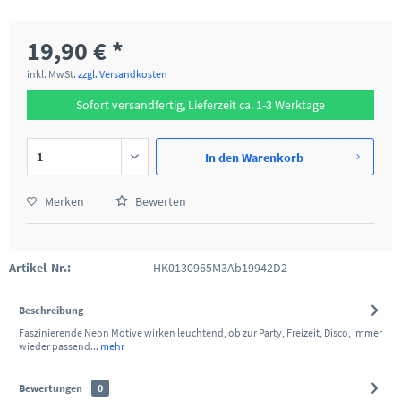
19,90 € *
inkl. MwSt.
zzgl. Versandkosten
Sofort versandfertig, Lieferzeit ca. 1-3 Werktage
In den
Warenkorb
Merken
Bewerten
Artikel-Nr.:
HK0130965M3Ab19942D2
Beschreibung
Faszinierende Neon Motive wirken leuchtend, ob zur Party, Freizeit, Disco, immer
wieder passend...
mehr
Bewertungen
0