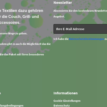
Newsletter
 Textilien dazu gehören
Abonnieren Sie den kostenlosen Newslette
 die Couch, Grill- und
Angebot.
ccessoires.
unsere Wege zu gehen.
Ich habe die
Datenschutzbestimmungen
z
Zudem gibt es auch die Möglichkeit das Sie
 Sie das Paket mit Ihren besonderen
e
Informationen
Cookie-Einstellungen
hlungsbedingungen
Datenschutz