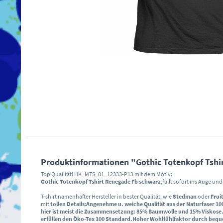
Produktinformationen "Gothic Totenkopf Tshi
Top Qualität! HK_MTS_01_12333-P13 mit dem Motiv:
Gothic Totenkopf Tshirt Renegade Fb schwarz
,fällt sofort ins Auge un
T-shirt namenhafter Hersteller in bester Qualität, wie
Stedman
oder
Frui
mit
tollen Details
:
Angenehme u. weiche Qualität aus der Naturfaser
10
hier ist meist die Zusammensetzung: 85% Baumwolle und 15% Viskose
erfüllen den
Öko-Tex 100 Standard
.
Hoher Wohlfühlfaktor durch
bequ