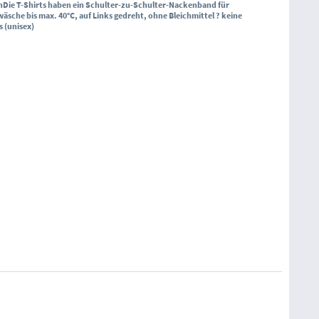
h
Die T-Shirts haben ein Schulter-zu-Schulter-Nackenband für
sche bis max. 40°C, auf Links gedreht, ohne Bleichmittel ? keine
s (unisex)