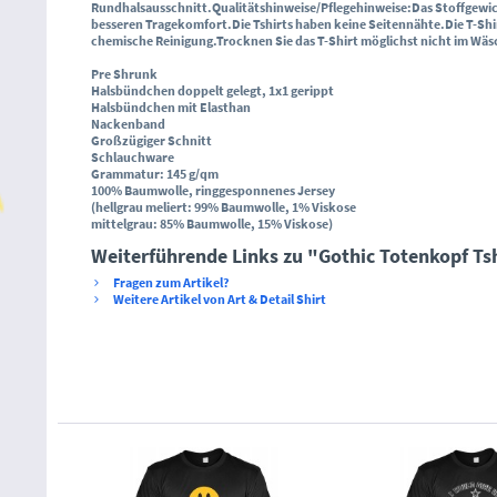
Rundhalsausschnitt
.
Qualitätshinweise/Pflegehinweise
:
Das Stoffgewic
besseren Tragekomfort.
Die Tshirts haben keine Seitennähte.
Die T-Sh
chemische Reinigung.
Trocknen Sie das T-Shirt möglichst nicht im Wä
Pre Shrunk
Halsbündchen doppelt gelegt, 1x1 gerippt
Halsbündchen mit Elasthan
Nackenband
Großzügiger Schnitt
Schlauchware
Grammatur: 145 g/qm
100% Baumwolle, ringgesponnenes Jersey
(hellgrau meliert: 99% Baumwolle, 1% Viskose
mittelgrau: 85% Baumwolle, 15% Viskose)
Weiterführende Links zu "Gothic Totenkopf Ts
Fragen zum Artikel?
Weitere Artikel von Art & Detail Shirt