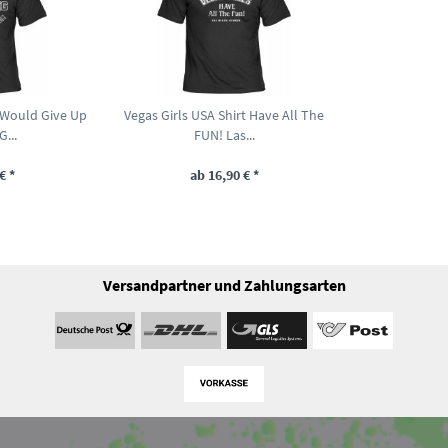
I Would Give Up
Vegas Girls USA Shirt Have All The
...
FUN! Las...
€ *
ab 16,90 € *
Versandpartner und Zahlungsarten