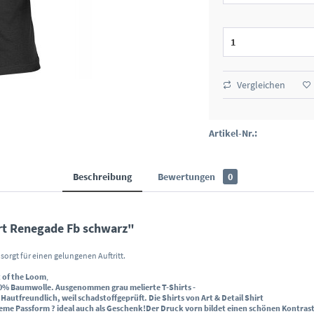
Vergleichen
Artikel-Nr.:
Beschreibung
Bewertungen
0
rt Renegade Fb schwarz"
d sorgt für einen gelungenen Auftritt.
t of the Loom
,
0% Baumwolle
. Ausgenommen grau melierte T-Shirts -
.
Hautfreundlich, weil schadstoffgeprüft
. Die Shirts von Art & Detail Shirt
eme Passform
? ideal auch als Geschenk!
Der
Druck vorn
bildet einen schönen Kontras