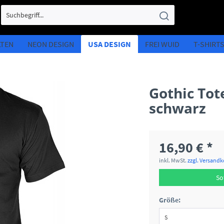
LTEN
NEON DESIGN
USA DESIGN
FREI WUID
T-SHIRT
Gothic Tot
schwarz
16,90 € *
inkl. MwSt.
zzgl. Versand
So
Größe: