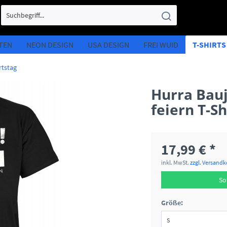
TEN
NEON DESIGN
USA DESIGN
FREI WUID
T-SHIRT
tstag
Hurra Bau
feiern T-S
17,99 € *
inkl. MwSt.
zzgl. Versand
So
Größe: