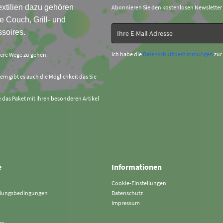
xtilien dazu gehören
Abonnieren Sie den kostenlosen Newsletter
e Couch, Grill- und
soires.
Ich habe die
Datenschutzbestimmungen
zur
sere Wege zu gehen.
em gibt es auch die Möglichkeit das Sie
e das Paket mit Ihren besonderen Artikel
e
Informationen
Cookie-Einstellungen
hlungsbedingungen
Datenschutz
Impressum
ar