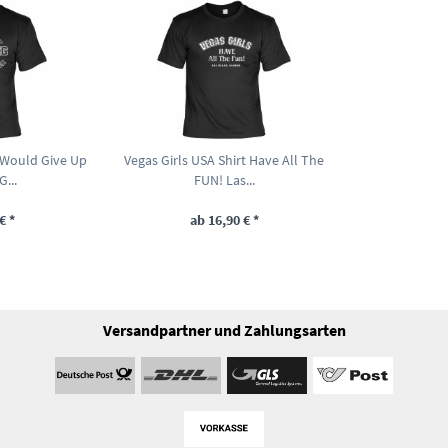
I Would Give Up
Vegas Girls USA Shirt Have All The
...
FUN! Las...
€ *
ab 16,90 € *
Versandpartner und Zahlungsarten