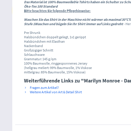
Das Material ist 100% Baumwolle
Die Tshirts haben ein Schulter zu Sc
Öko-Tex 100 Standard
Bitte beachten Sie folgende Pflegehinweise:
Waschen Sie das Shirt in der Maschine nicht wärmer als maximal 30°C
T
Stufe 1
Waschen und bügeln Sie Ihr Shirt immer auf Links gedreht
- Her
Pre Shrunk
Halsbündchen doppelt gelegt, 1x1 gerippt
Halsbündchen mit Elasthan
Nackenband
Großzügiger Schnitt
Schlauchware
Grammatur: 145 g/qm
100% Baumwolle, ringgesponnenes Jersey
(hellgrau meliert: 99% Baumwolle, 1% Viskose
mittelgrau: 85% Baumwolle, 15% Viskose)
Weiterführende Links zu "Marilyn Monroe - Dam
Fragen zum Artikel?
Weitere Artikel von Art & Detail Shirt