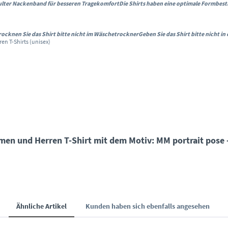
hulter Nackenband für besseren Tragekomfort
Die Shirts haben eine optimale Formbes
rocknen Sie das Shirt bitte nicht im Wäschetrockner
Geben Sie das Shirt bitte nicht i
ren T-Shirts (unisex)
en und Herren T-Shirt mit dem Motiv: MM portrait pose -
Ähnliche Artikel
Kunden haben sich ebenfalls angesehen