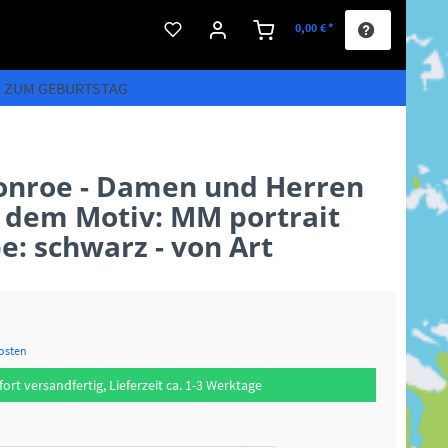
0,00 € *
S ZUM GEBURTSTAG
onroe - Damen und Herren
t dem Motiv: MM portrait
be: schwarz - von Art
kosten
fort versandfertig, Lieferzeit ca. 1-3 Werktage