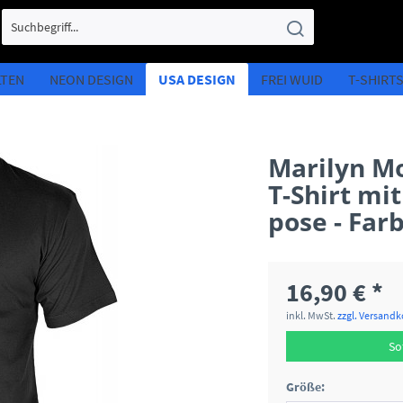
LTEN
NEON DESIGN
USA DESIGN
FREI WUID
T-SHIRT
Marilyn M
T-Shirt mi
pose - Far
16,90 € *
inkl. MwSt.
zzgl. Versand
So
Größe: