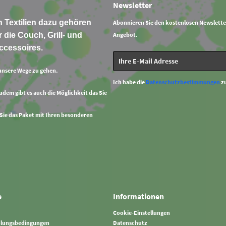
Newsletter
 Textilien dazu gehören
Abonnieren Sie den kostenlosen Newslette
 die Couch, Grill- und
Angebot.
ccessoires.
unsere Wege zu gehen.
Ich habe die
Datenschutzbestimmungen
z
Zudem gibt es auch die Möglichkeit das Sie
 Sie das Paket mit Ihren besonderen
e
Informationen
Cookie-Einstellungen
hlungsbedingungen
Datenschutz