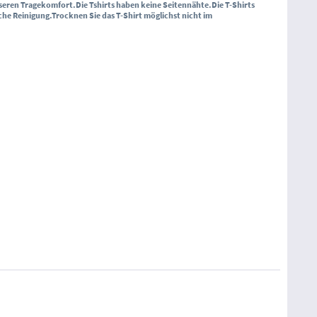
sseren Tragekomfort.
Die Tshirts haben keine Seitennähte.
Die T-Shirts
che Reinigung.
Trocknen Sie das T-Shirt möglichst nicht im