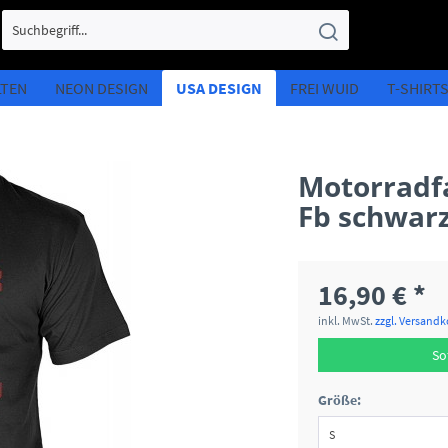
LTEN
NEON DESIGN
USA DESIGN
FREI WUID
T-SHIRT
Motorradfa
Fb schwarz
16,90 € *
inkl. MwSt.
zzgl. Versand
So
Größe: