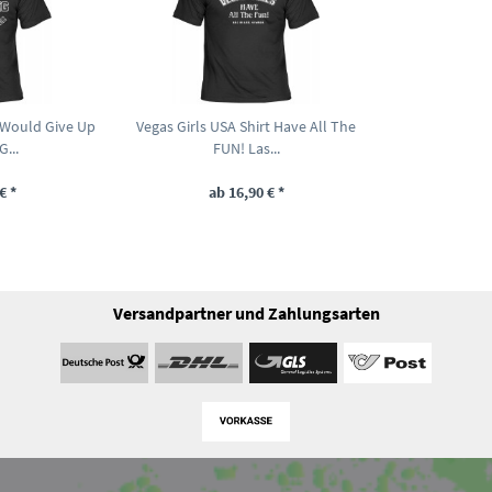
I Would Give Up
Vegas Girls USA Shirt Have All The
...
FUN! Las...
€ *
ab 16,90 € *
Versandpartner und Zahlungsarten