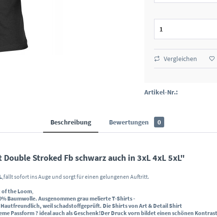
Vergleichen
Artikel-Nr.:
Beschreibung
Bewertungen
0
 Double Stroked Fb schwarz auch in 3xL 4xL 5xL"
L
,fällt sofort ins Auge und sorgt für einen gelungenen Auftritt.
t of the Loom
,
0% Baumwolle
. Ausgenommen grau melierte T-Shirts -
.
Hautfreundlich, weil schadstoffgeprüft
. Die Shirts von Art & Detail Shirt
eme Passform
? ideal auch als Geschenk!
Der
Druck vorn
bildet einen schönen Kontras