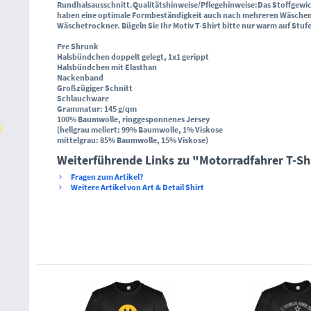
Rundhalsausschnitt
.
Qualitätshinweise/Pflegehinweise
:
Das Stoffgewic
haben eine optimale Formbeständigkeit auch nach mehreren Wäsche
Wäschetrockner.
Bügeln Sie Ihr Motiv T-Shirt bitte nur warm auf Stufe
Pre Shrunk
Halsbündchen doppelt gelegt, 1x1 gerippt
Halsbündchen mit Elasthan
Nackenband
Großzügiger Schnitt
Schlauchware
Grammatur: 145 g/qm
100% Baumwolle, ringgesponnenes Jersey
(hellgrau meliert: 99% Baumwolle, 1% Viskose
mittelgrau: 85% Baumwolle, 15% Viskose)
Weiterführende Links zu "Motorradfahrer T-Shi
Fragen zum Artikel?
Weitere Artikel von Art & Detail Shirt