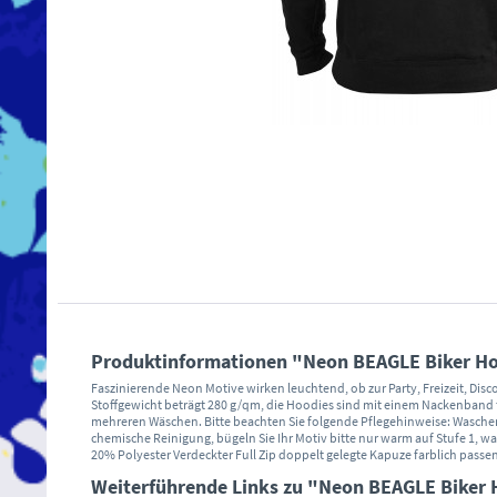
Produktinformationen "Neon BEAGLE Biker Hoo
Faszinierende Neon Motive wirken leuchtend, ob zur Party, Freizeit, Di
Stoffgewicht beträgt 280 g/qm, die Hoodies sind mit einem Nackenband
mehreren Wäschen. Bitte beachten Sie folgende Pflegehinweise: Waschen 
chemische Reinigung, bügeln Sie Ihr Motiv bitte nur warm auf Stufe 1, 
20% Polyester Verdeckter Full Zip doppelt gelegte Kapuze farblich p
Weiterführende Links zu "Neon BEAGLE Biker H