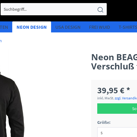
LTEN
NEON DESIGN
USA DESIGN
FREI WUID
T-SHIRT
n
Neon BEAGL
Verschluß 
39,95 € *
inkl. MwSt.
zzgl. Versand
So
Größe: