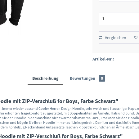
Vergleichen
Artikel-Nr.:
Beschreibung
Bewertungen
0
die mit ZIP-Verschluß for Boys, Farbe Schwarz"
sco, immer wieder passend Cooler Herren Design Hoodie, sehr weich und flauschiger Kapu
 für erhöhten Tragekomfort ausgestattet, mit Doppelnähten an Ärmeln, Hals und Bund. 
Sie den Hoodie in der Maschine nicht wärmer als maximal 30°C, Trocknen Sie den Hoodie b
waschen und bügeln Sie Ihren Hoodie immer auf Links gedreht. Damit er und das Motiv Ihn
assendem Kordelzug Nackenband Aufgesetzte Taschen Rippstrickbündchen an Ärmelabschl
oodie mit ZIP-Verschluß for Boys, Farbe Schwarz"