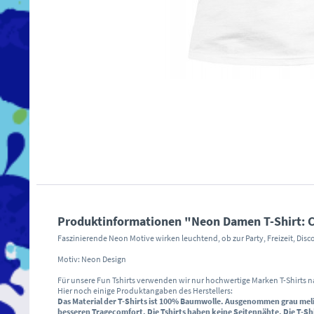
Produktinformationen "Neon Damen T-Shirt: 
Faszinierende Neon Motive wirken leuchtend, ob zur Party, Freizeit, Dis
Motiv: Neon Design
Für unsere Fun Tshirts verwenden wir nur hochwertige Marken T-Shirts 
Hier noch einige Produktangaben des Herstellers:
Das Material der T-Shirts ist 100% Baumwolle. Ausgenommen grau mel
besseren Tragecomfort.
Die Tshirts haben keine Seitennähte.
Die T-Sh