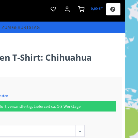
0,00 € *
S ZUM GEBURTSTAG
n T-Shirt: Chihuahua
kosten
fort versandfertig, Lieferzeit ca. 1-3 Werktage