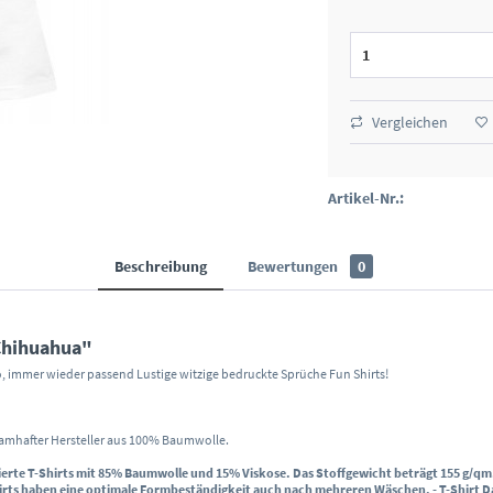
Vergleichen
Artikel-Nr.:
Beschreibung
Bewertungen
0
Chihuahua"
co, immer wieder passend Lustige witzige bedruckte Sprüche Fun Shirts!
namhafter Hersteller aus 100% Baumwolle.
ierte T-Shirts mit 85% Baumwolle und 15% Viskose.
Das Stoffgewicht beträgt 155 g/qm
irts haben eine optimale Formbeständigkeit auch nach mehreren Wäschen. - T-Shirt D