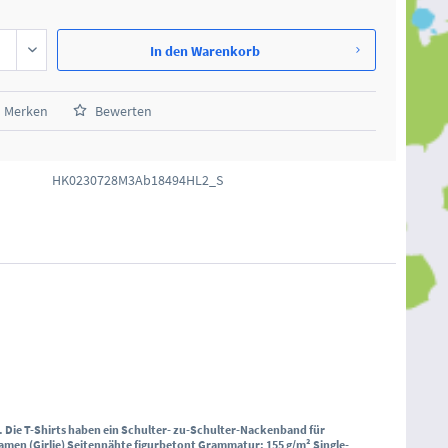
In den
Warenkorb
Merken
Bewerten
HK0230728M3Ab18494HL2_S
.
Die T-Shirts haben ein Schulter- zu-Schulter-Nackenband für
amen (Girlie) Seitennähte figurbetont Grammatur: 155 g/m² Single-