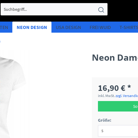
LTEN
NEON DESIGN
USA DESIGN
FREI WUID
T-SHIRT
n
Neon Dame
16,90 € *
inkl. MwSt.
zzgl. Versand
So
Größe: