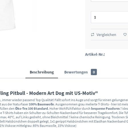
Vergleichen
Artikel-Nr.:
Beschreibung
Bewertungen
0
ling Pitbull - Modern Art Dog mit US-Motiv"
, immer wieder passend Top Qualität! Fällt sofort ins Auge und sorgt für einen gelungenen 
t aus der Naturfaser
100% Baumwolle
. Ausgenommen grau melierte T-Shirts - hier ist 
rfüllen den
Öko-Tex 100 Standard
. Hoher Wohlfühlfaktor durch
bequeme Passform
? ide
e T-Shirts haben ein Schulter-zu-Schulter-Nackenband für besseren Tragekomfort. Die Tsh
 40°C, auf Links gedreht, ohne Bleichmittel ? keine chemische Reinigung. Trocknen Sie d
ehandelt Halsbündchen doppelt gelegt, 1x1 gerippt Halsbündchen mit Elasthan Nackenban
1% Viskose mittelgrau: 85% Baumwolle, 15% Viskose)