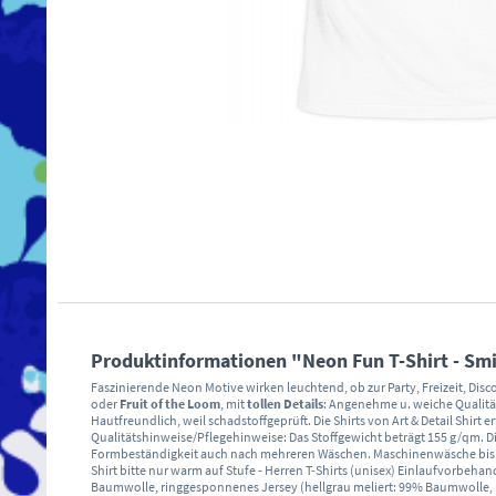
Produktinformationen "Neon Fun T-Shirt - Smi
Faszinierende Neon Motive wirken leuchtend, ob zur Party, Freizeit, Disco
oder
Fruit of the Loom
, mit
tollen Details
: Angenehme u. weiche Qualitä
Hautfreundlich, weil schadstoffgeprüft. Die Shirts von Art & Detail Shirt e
Qualitätshinweise/Pflegehinweise: Das Stoffgewicht beträgt 155 g/qm. Di
Formbeständigkeit auch nach mehreren Wäschen. Maschinenwäsche bis max.
Shirt bitte nur warm auf Stufe - Herren T-Shirts (unisex) Einlaufvorb
Baumwolle, ringgesponnenes Jersey (hellgrau meliert: 99% Baumwolle, 