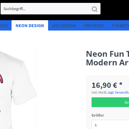
LTEN
NEON DESIGN
USA DESIGN
FREI WUID
T-SHIRT
Neon Fun T-
Modern Ar
16,90 € *
inkl. MwSt.
zzgl. Versand
So
Größe: