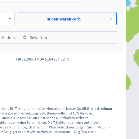
In den
Warenkorb
Merken
Bewerten
HK0229801M3Ab18495HL2_S
Auftritt. T-shirt namenhafter Hersteller in bester Qualität, wie
Stedman
meist die Zusammensetzung: 85% Baumwolle und 15% Viskose.
al auch als Geschenk! Mit elastischen Rundhalsausschnitt
irts haben keine Seitennähte. Die T-Shirts haben eine optimale
as T-Shirt möglichst nicht im Wäschetrockner. Bügeln Sie Ihr Motiv T-
d Großzügiger Schnitt Schlauchware Grammatur: 145 g/qm 100%