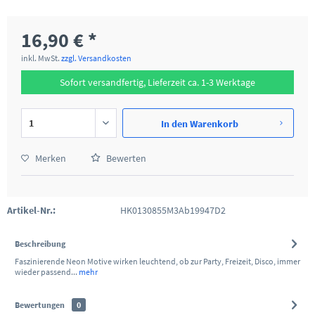
16,90 € *
inkl. MwSt.
zzgl. Versandkosten
Sofort versandfertig, Lieferzeit ca. 1-3 Werktage
In den
Warenkorb
Merken
Bewerten
Artikel-Nr.:
HK0130855M3Ab19947D2
Beschreibung
Faszinierende Neon Motive wirken leuchtend, ob zur Party, Freizeit, Disco, immer
wieder passend...
mehr
Bewertungen
0