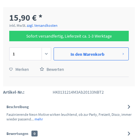
15,90 € *
inkl. MwSt.
zzgl. Versandkosten
Sofort versandfertig, Lieferzeit ca. 1-3 Werktage
In den
Warenkorb
Merken
Bewerten
Artikel-Nr.:
HK0131214M3Ab20133NBT2
Beschreibung
Faszinierende Neon Motive wirken leuchtend, ob zur Party, Freizeit, Disco, immer
wieder passend...
mehr
Bewertungen
0