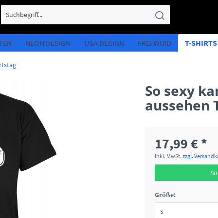
TEN
NEON DESIGN
USA DESIGN
FREI WUID
T-SHIRT
tstag
So sexy k
aussehen 
17,99 € *
inkl. MwSt.
zzgl. Versand
So
Größe: