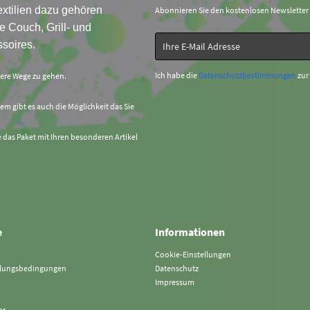
xtilien dazu gehören
Abonnieren Sie den kostenlosen Newsletter
e Couch, Grill- und
soires.
Ich habe die
Datenschutzbestimmungen
zur
sere Wege zu gehen.
em gibt es auch die Möglichkeit das Sie
e das Paket mit Ihren besonderen Artikel
e
Informationen
Cookie-Einstellungen
hlungsbedingungen
Datenschutz
Impressum
ar