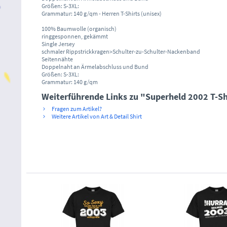
Größen: S-3XL:
Grammatur: 140 g/qm - Herren T-Shirts (unisex)
100% Baumwolle (organisch)
ringgesponnen, gekämmt
Single Jersey
schmaler Rippstrickkragen>Schulter-zu-Schulter-Nackenband
Seitennähte
Doppelnaht an Ärmelabschluss und Bund
Größen: S-3XL:
Grammatur: 140 g/qm
Weiterführende Links zu "Superheld 2002 T-S
Fragen zum Artikel?
Weitere Artikel von Art & Detail Shirt