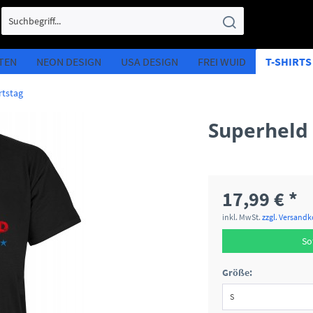
TEN
NEON DESIGN
USA DESIGN
FREI WUID
T-SHIRT
tstag
Superheld 
17,99 € *
inkl. MwSt.
zzgl. Versand
So
Größe: