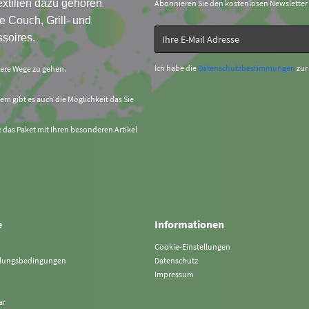
xtilien dazu gehören
Abonnieren Sie den kostenlosen Newsletter
e Couch, Grill- und
soires.
Ich habe die
Datenschutzbestimmungen
zur
sere Wege zu gehen.
em gibt es auch die Möglichkeit das Sie
e das Paket mit Ihren besonderen Artikel
e
Informationen
Cookie-Einstellungen
hlungsbedingungen
Datenschutz
Impressum
ar