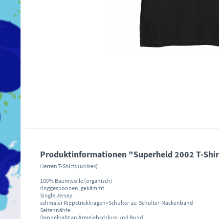
Produktinformationen "Superheld 2002 T-Shi
Herren T-Shirts (unisex)
100% Baumwolle (organisch)
ringgesponnen, gekämmt
Single Jersey
schmaler Rippstrickkragen>Schulter-zu-Schulter-Nackenband
Seitennähte
Doppelnaht an Ärmelabschluss und Bund