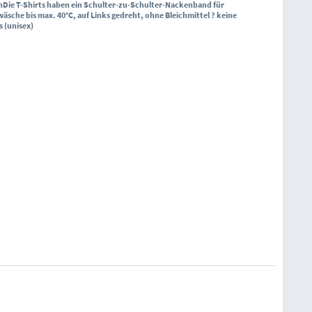
h
Die T-Shirts haben ein Schulter-zu-Schulter-Nackenband für
sche bis max. 40°C, auf Links gedreht, ohne Bleichmittel ? keine
s (unisex)