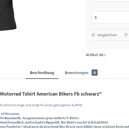
Vergleichen
Artikel-Nr.:
Beschreibung
Bewertungen
0
Motorrad Tshirt American Bikers Fb schwarz"
llt sofort ins Auge und sorgt für einen gelungenen Auftritt.
t of the Loom
,
0% Baumwolle
. Ausgenommen grau melierte T-Shirts -
.
Hautfreundlich, weil schadstoffgeprüft
. Die Shirts von Art & Detail Shirt
eme Passform
? ideal auch als Geschenk!
Der
Druck vorn
bildet einen schönen Kontras