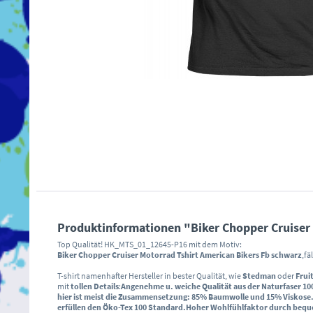
Produktinformationen "Biker Chopper Cruiser 
Top Qualität! HK_MTS_01_12645-P16 mit dem Motiv:
Biker Chopper Cruiser Motorrad Tshirt American Bikers Fb schwarz
,fä
T-shirt namenhafter Hersteller in bester Qualität, wie
Stedman
oder
Frui
mit
tollen Details
:
Angenehme u. weiche Qualität aus der Naturfaser
10
hier ist meist die Zusammensetzung: 85% Baumwolle und 15% Viskose
erfüllen den
Öko-Tex 100 Standard
.
Hoher Wohlfühlfaktor durch
bequ