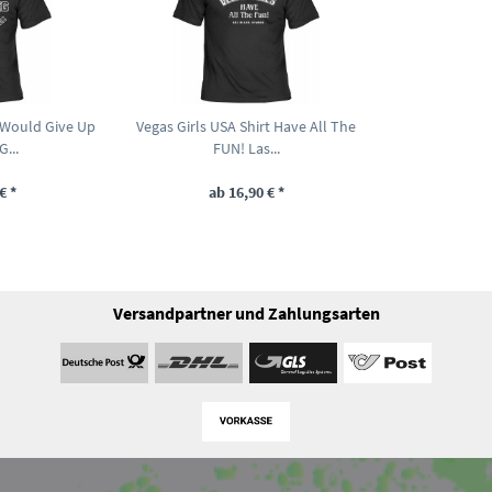
I Would Give Up
Vegas Girls USA Shirt Have All The
...
FUN! Las...
€ *
ab 16,90 € *
Versandpartner und Zahlungsarten