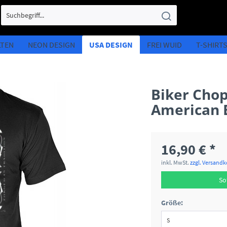
LTEN
NEON DESIGN
USA DESIGN
FREI WUID
T-SHIRT
Biker Chop
American 
16,90 € *
inkl. MwSt.
zzgl. Versand
So
Größe: