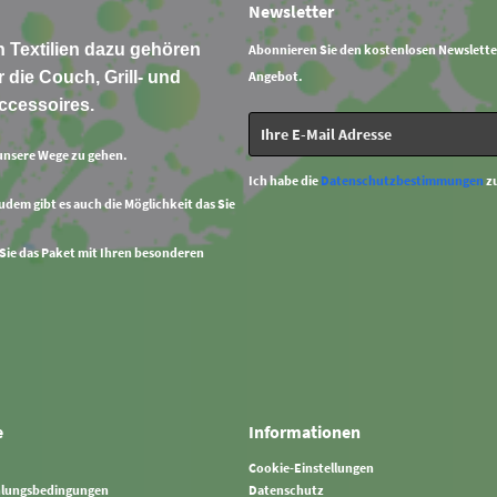
Newsletter
 Textilien dazu gehören
Abonnieren Sie den kostenlosen Newslette
 die Couch, Grill- und
Angebot.
ccessoires.
unsere Wege zu gehen.
Ich habe die
Datenschutzbestimmungen
z
Zudem gibt es auch die Möglichkeit das Sie
 Sie das Paket mit Ihren besonderen
e
Informationen
Cookie-Einstellungen
hlungsbedingungen
Datenschutz