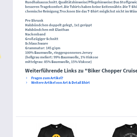
Rundhalsausschnitt
.
Qualitätshinweise/Pflegehinweise
:
Das Stoffgewic
besseren Tragekomfort.
Die Tshirts haben keine Seitennähte.
Die T-Sh
chemische Reinigung.
Trocknen Sie das T-Shirt möglichst nicht im Wä
Pre Shrunk
Halsbündchen doppelt gelegt, 1x1 gerippt
Halsbündchen mit Elasthan
Nackenband
Großzügiger Schnitt
Schlauchware
Grammatur: 145 g/qm
100% Baumwolle, ringgesponnenes Jersey
(hellgrau meliert: 99% Baumwolle, 1% Viskose
mittelgrau: 85% Baumwolle, 15% Viskose)
Weiterführende Links zu "Biker Chopper Cruis
Fragen zum Artikel?
Weitere Artikel von Art & Detail Shirt