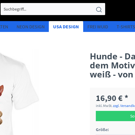
LTEN
NEON DESIGN
USA DESIGN
FREI WUID
T-SHIRT
Hunde - Da
dem Motiv:
weiß - von 
16,90 € *
inkl. MwSt.
zzgl. Versand
So
Größe: