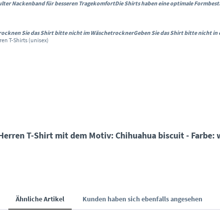
hulter Nackenband für besseren Tragekomfort
Die Shirts haben eine optimale Formbes
rocknen Sie das Shirt bitte nicht im Wäschetrockner
Geben Sie das Shirt bitte nicht i
ren T-Shirts (unisex)
rren T-Shirt mit dem Motiv: Chihuahua biscuit - Farbe: w
Ähnliche Artikel
Kunden haben sich ebenfalls angesehen