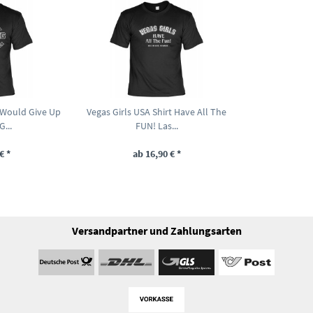
I Would Give Up
Vegas Girls USA Shirt Have All The
...
FUN! Las...
€ *
ab 16,90 € *
Versandpartner und Zahlungsarten