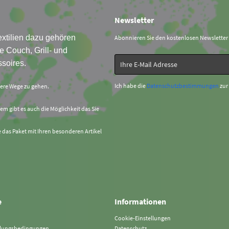
Newsletter
xtilien dazu gehören
Abonnieren Sie den kostenlosen Newsletter
e Couch, Grill- und
soires.
Ich habe die
Datenschutzbestimmungen
zur
sere Wege zu gehen.
em gibt es auch die Möglichkeit das Sie
e das Paket mit Ihren besonderen Artikel
e
Informationen
Cookie-Einstellungen
hlungsbedingungen
Datenschutz