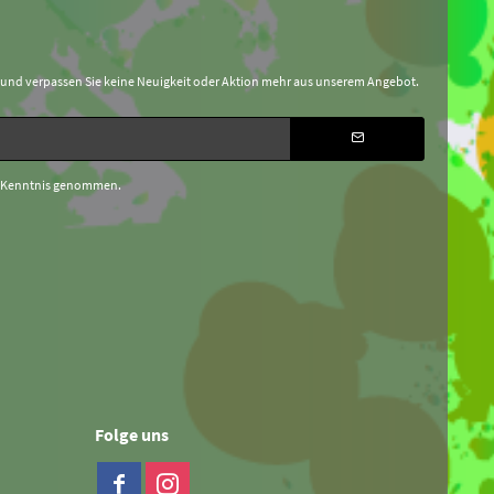
 und verpassen Sie keine Neuigkeit oder Aktion mehr aus unserem Angebot.
 Kenntnis genommen.
Folge uns