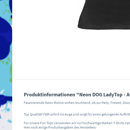
Produktinformationen "Neon DOG LadyTop - Au
Faszinierende Neon Motive wirken leuchtend, ob zur Party, Freizeit, Dis
Top Qualität! Fällt sofort ins Auge und sorgt für einen gelungenen Auftritt
Für unsere Fun Tops verwenden wir nur hochwertige Marken T-Shirts na
Hier noch einige Produktangaben des Herstellers: