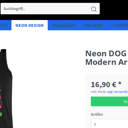
LTEN
NEON DESIGN
USA DESIGN
FREI WUID
T-SHIRT
Neon DOG L
Modern Ar
16,90 € *
inkl. MwSt.
zzgl. Versand
So
Größe: