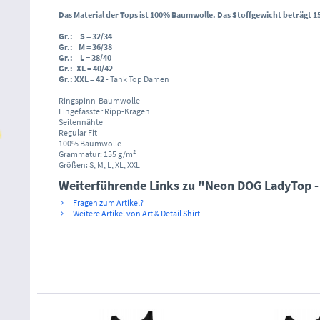
Das Material der Tops ist 100% Baumwolle.
Das Stoffgewicht beträgt 1
Gr.: S = 32/34
Gr.: M = 36/38
Gr.: L = 38/40
Gr.: XL = 40/42
Gr.: XXL = 42
- Tank Top Damen
Ringspinn-Baumwolle
Eingefasster Ripp-Kragen
Seitennähte
Regular Fit
100% Baumwolle
Grammatur: 155 g/m²
Größen: S, M, L, XL, XXL
Weiterführende Links zu "Neon DOG LadyTop -
Fragen zum Artikel?
Weitere Artikel von Art & Detail Shirt