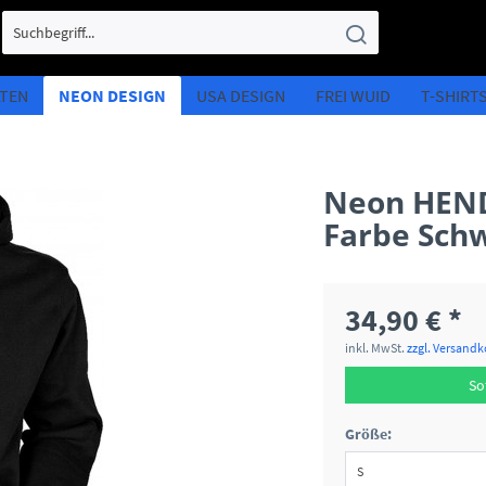
LTEN
NEON DESIGN
USA DESIGN
FREI WUID
T-SHIRT
Neon HEND
Farbe Schw
34,90 € *
inkl. MwSt.
zzgl. Versand
So
Größe: