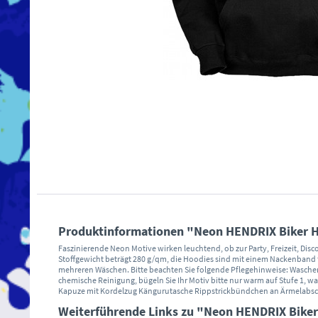
Produktinformationen "Neon HENDRIX Biker Ho
Faszinierende Neon Motive wirken leuchtend, ob zur Party, Freizeit, Di
Stoffgewicht beträgt 280 g/qm, die Hoodies sind mit einem Nackenband
mehreren Wäschen. Bitte beachten Sie folgende Pflegehinweise: Waschen 
chemische Reinigung, bügeln Sie Ihr Motiv bitte nur warm auf Stufe 1, w
Kapuze mit Kordelzug Kängurutasche Rippstrickbündchen an Ärmelabsc
Weiterführende Links zu "Neon HENDRIX Biker 