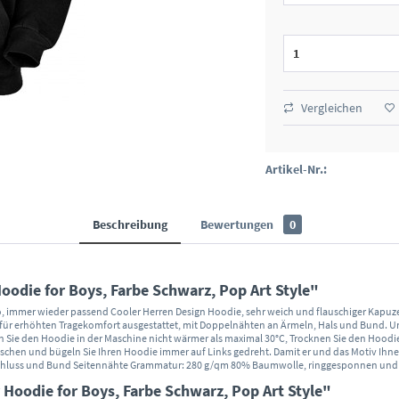
Vergleichen
Artikel-Nr.:
Beschreibung
Bewertungen
0
odie for Boys, Farbe Schwarz, Pop Art Style"
sco, immer wieder passend Cooler Herren Design Hoodie, sehr weich und flauschiger Kapu
 für erhöhten Tragekomfort ausgestattet, mit Doppelnähten an Ärmeln, Hals und Bund. 
Sie den Hoodie in der Maschine nicht wärmer als maximal 30°C, Trocknen Sie den Hoodie b
aschen und bügeln Sie Ihren Hoodie immer auf Links gedreht. Damit er und das Motiv Ihn
hluss und Bund Seitennähte Grammatur: 280 g/qm 80% Baumwolle, ringgesponnen und g
Hoodie for Boys, Farbe Schwarz, Pop Art Style"