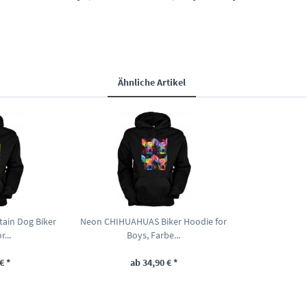
Ähnliche Artikel
ain Dog Biker
Neon CHIHUAHUAS Biker Hoodie for
...
Boys, Farbe...
€ *
ab 34,90 € *